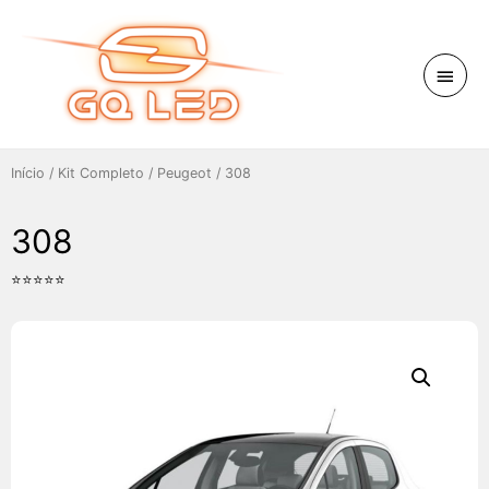
Início
/
Kit Completo
/
Peugeot
/ 308
308
⭐⭐⭐⭐⭐