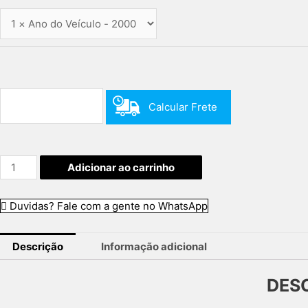
Calcular Frete
Azera
Adicionar ao carrinho
até
2012
Duvidas? Fale com a gente no WhatsApp
quantidade
Descrição
Informação adicional
DES