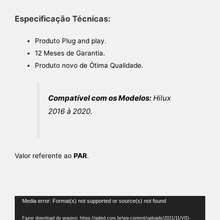
Especificação Técnicas:
Produto Plug and play.
12 Meses de Garantia.
Produto novo de Ótima Qualidade.
Compatível com os Modelos:
Hilux
2016 à 2020.
Valor referente ao
PAR
.
Tocador
Media error: Format(s) not supported or source(s) not found
de
Fazer download do arquivo: https://gqled.com.br/wp-content/uploads/2021/11/VID-