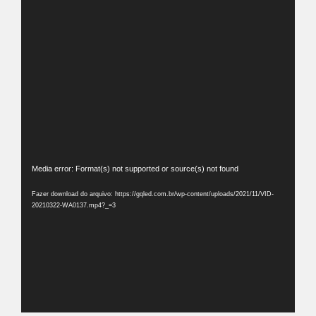
Tocador
Media error: Format(s) not supported or source(s) not found
de
Fazer download do arquivo: https://gqled.com.br/wp-content/uploads/2021/11/VID-
vídeo
20210322-WA0137.mp4?_=3