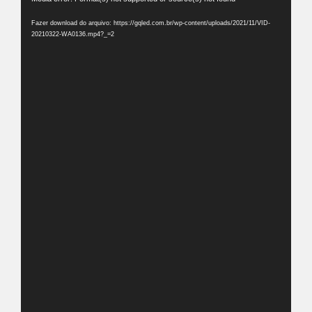
de
Fazer download do arquivo: https://gqled.com.br/wp-content/uploads/2021/11/VID-
vídeo
20210322-WA0136.mp4?_=2