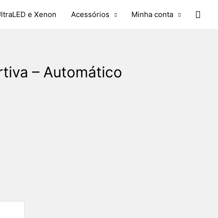
ltraLED e Xenon
Acessórios
Minha conta
rtiva – Automático