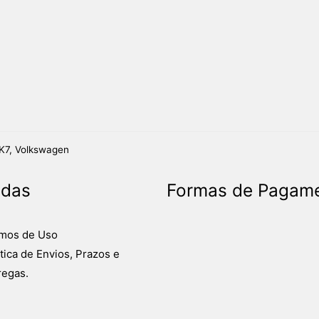
K7
,
Volkswagen
idas
Formas de Pagam
mos de Uso
ítica de Envios, Prazos e
regas.